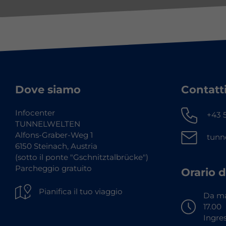
Dove siamo
Contatt
Infocenter
+43 5
TUNNELWELTEN
Alfons-Graber-Weg 1
tunn
6150 Steinach, Austria
(sotto il ponte "Gschnitztalbrücke")
Parcheggio gratuito
Orario d
Pianifica il tuo viaggio
Da ma
17.00
Ingres