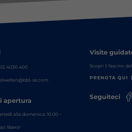
i
Visite guidat
Scopri il fascino de
12 4030 400
PRENOTA QUI
elwelten@bbt-se.com
Seguiteci
i apertura
rtedì alla domenica: 10.00 –
so libero!