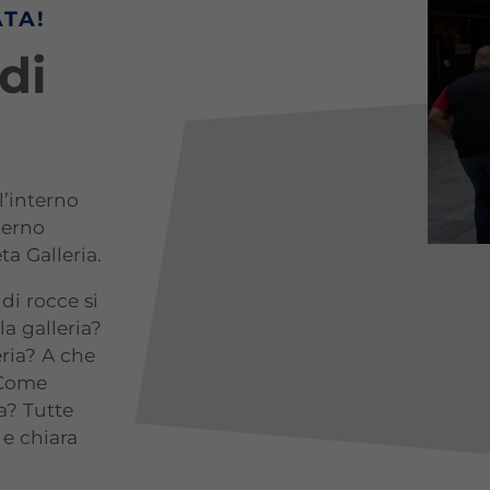
ATA!
di
l’interno
terno
ta Galleria.
di rocce si
a galleria?
ria? A che
? Come
ia? Tutte
e chiara