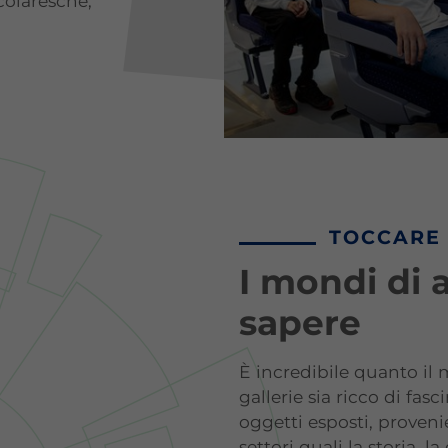
colaresche,
TOCCARE 
I mondi di 
sapere
È incredibile quanto il
gallerie sia ricco di fasci
oggetti esposti, prove
settori quali la storia, la