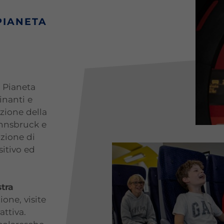
PIANETA
l Pianeta
cinanti e
zione della
Innsbruck e
uzione di
sitivo ed
stra
one, visite
attiva.