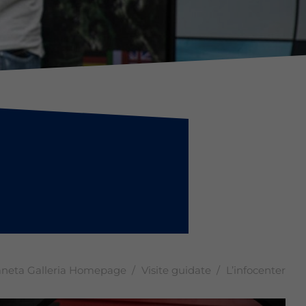
aneta Galleria Homepage
Visite guidate
L’infocenter