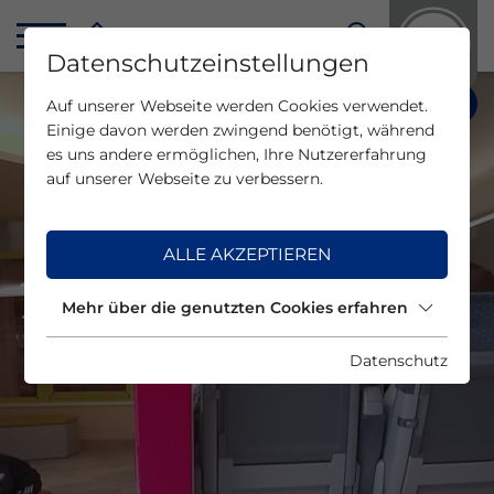
Datenschutzeinstellungen
Auf unserer Webseite werden Cookies verwendet.
Einige davon werden zwingend benötigt, während
es uns andere ermöglichen, Ihre Nutzererfahrung
auf unserer Webseite zu verbessern.
ALLE AKZEPTIEREN
Die Erlebniswelten rund um das
Die Erlebniswelten rund um das
Infrastrukturprojekt Brenner Basistunnel
Infrastrukturprojekt Brenner Basistunnel
Mehr über die genutzten Cookies erfahren
für EntdeckerInnen und ExpertInnen
für EntdeckerInnen und ExpertInnen
Datenschutz
ERFORSCHE & ERLEBE DIE
ERFORSCHE & ERLEBE DIE
TUNNELWELTEN
TUNNELWELTEN