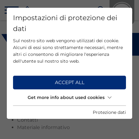
Impostazioni di protezione dei
dati
Sul nostro sito web vengono utilizzati dei cookie.
Alcuni di essi sono strettamente necessari, mentre
altri ci consentono di migliorare l'esperienza
dell'utente sul nostro sito web.
Mappa del sito
ACCEPT ALL
10 Mondi interattivi
Visite guidate
L’infocenter
Get more info about used cookies
Visita giudata in cantiere
Sentiero panoramico
Protezione dati
Contatti
Materiale informativo